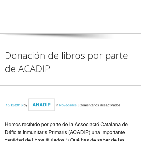
Donación de libros por parte
de ACADIP
en
ANADIP
15/12/2016
by
in
Novedades
|
Comentarios desactivados
Donación
de
libros
por
Hemos recibido por parte de la Associació Catalana de
parte
Déficits Inmunitaris Primaris (ACADIP) una importante
de
ACADIP
cantidad de libros titulados “¿Qué has de saber de las