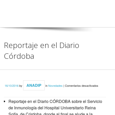
Reportaje en el Diario
Córdoba
en
ANADIP
16/10/2016
by
in
Novedades
|
Comentarios desactivados
Reportaje
en
el
Diario
Reportaje en el Diario CÓRDOBA sobre el Servicio
Córdoba
de Inmunología del Hospital Universitario Reina
Sofía, de Córdoba, donde al final se alude a la