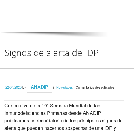
Signos de alerta de IDP
en
ANADIP
22/04/2020
by
in
Novedades
|
Comentarios desactivados
Signos
de
alerta
de
Con motivo de la 10ª Semana Mundial de las
IDP
Inmunodeficiencias Primarias desde ANADIP
publicamos un recordatorio de los principales signos de
alerta que pueden hacernos sospechar de una IDP y